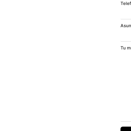
Tele
Asun
Tu m