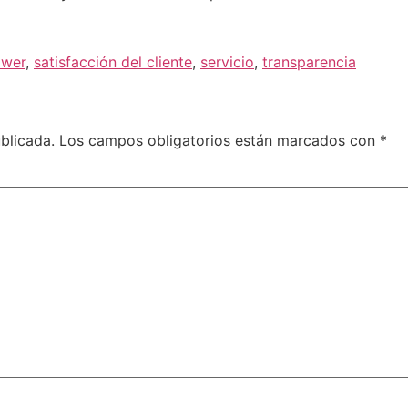
ower
,
satisfacción del cliente
,
servicio
,
transparencia
blicada.
Los campos obligatorios están marcados con
*