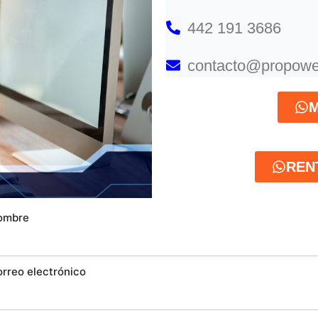
442 191 3686
contacto@propowe
M
REN
ombre
orreo electrónico