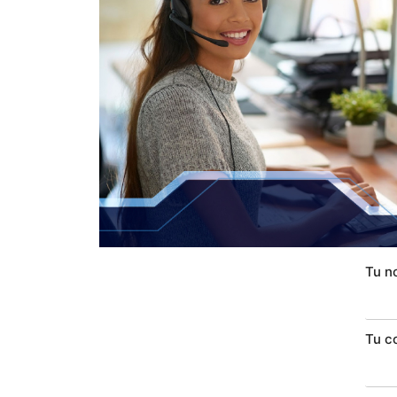
Tu n
Tu c