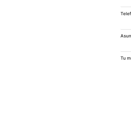
Tele
Asun
Tu m