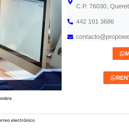
C.P. 76030, Queret
442 191 3686
contacto@propowe
M
REN
ombre
orreo electrónico