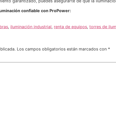
ento garantizado, puedes asegurarte de que la iluminación
iluminación confiable con ProPower:
bras
,
iluminación industrial
,
renta de equipos
,
torres de ilu
blicada.
Los campos obligatorios están marcados con
*