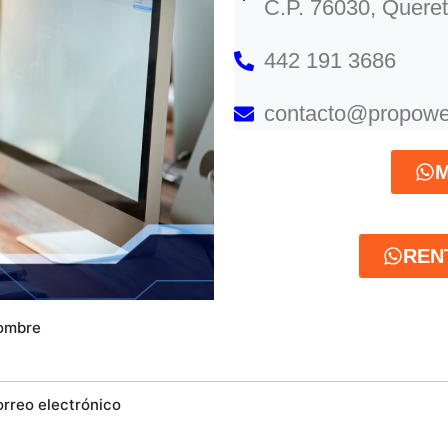
C.P. 76030, Queret
442 191 3686
contacto@propowe
M
REN
ombre
orreo electrónico