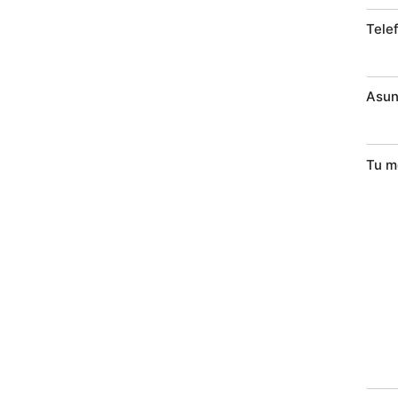
Tele
Asun
Tu m