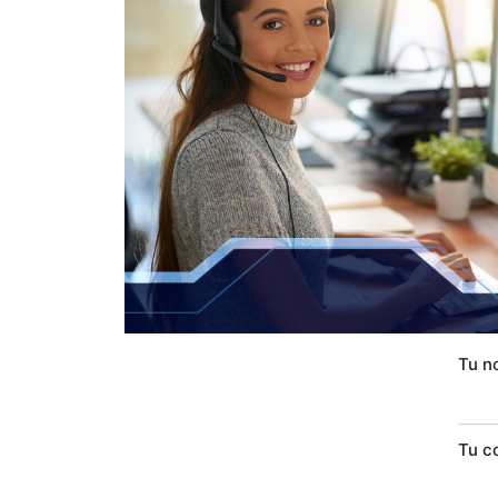
Tu n
Tu c