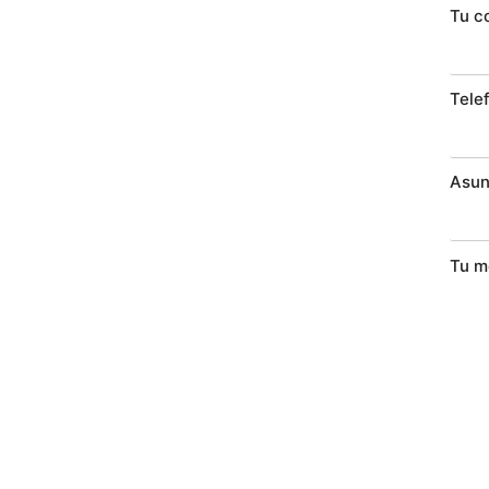
Tu c
Tele
Asun
Tu m