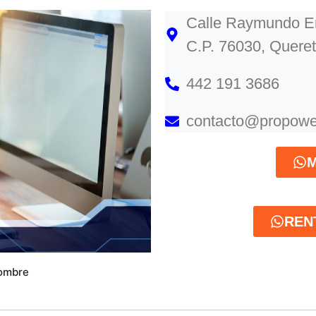
Calle Raymundo En
C.P. 76030, Queret
442 191 3686
contacto@propowe
M
REN
ombre